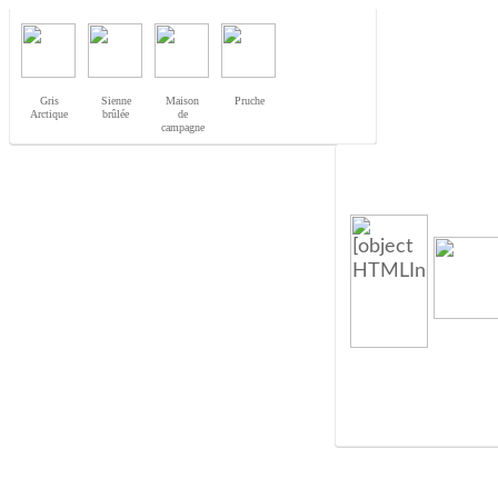
Gris
Sienne
Maison
Pruche
Arctique
brûlée
de
campagne