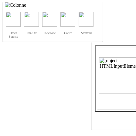
Desert
Iron Ore
Keystone
Coffee
Stratford
Sunrise