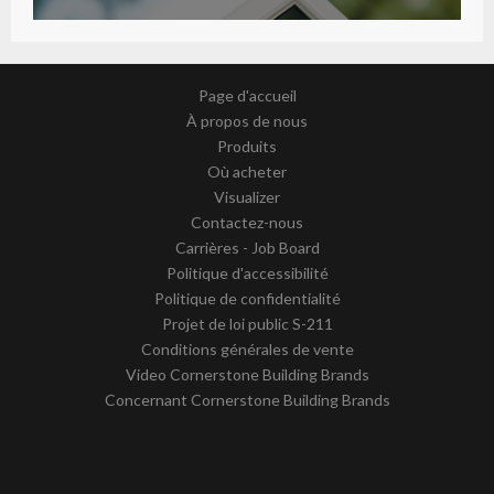
Page d'accueil
À propos de nous
Produits
Où acheter
Visualizer
Contactez-nous
Carrières - Job Board
Politique d'accessibilité
Politique de confidentialité
Projet de loi public S-211
Conditions générales de vente
Video Cornerstone Building Brands
Concernant Cornerstone Building Brands