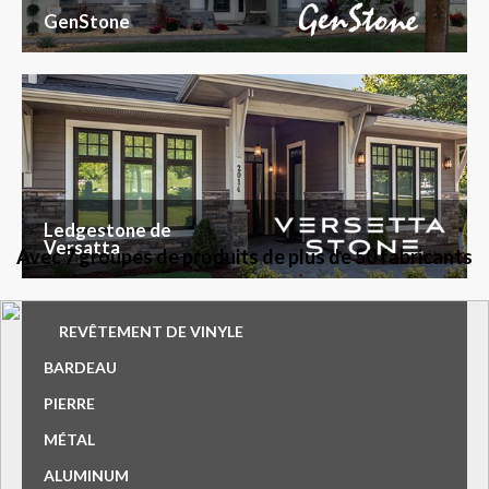
GenStone
Ledgestone de
Versatta
Avec 7 groupes de produits de plus de 50 fabricants
REVÊTEMENT DE VINYLE
BARDEAU
PIERRE
MÉTAL
ALUMINUM