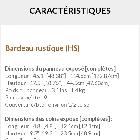
CARACTÉRISTIQUES
Bardeau rustique (HS)
.
Dimensions du panneau
exposé [complètes] :
Longueur
45.1" [48.38"]
114.6cm [122.87cm]
Hauteur
17.5" [18.75"]
44.5cm [47.63cm]
Poids du panneau
3.1 lbs
1.4 kg
Panneaux/bte
9
Couverture/bte
environ 1/2 toise
Dimensions des coins
exposé
[complètes]
:
Longueur
4.8" [4.8"]
12.1cm [12.1cm]
Hauteur
9.3" [19.3"]
23.5cm [48.9cm]