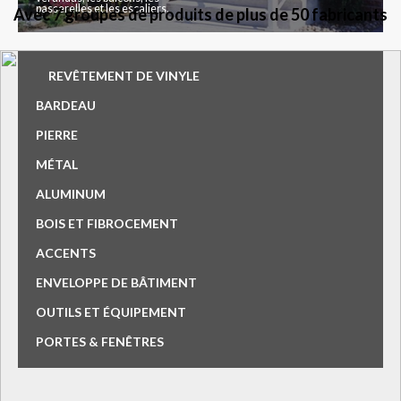
passerelles et les escaliers.
Avec 7 groupes de produits de plus de 50 fabricants
REVÊTEMENT DE VINYLE
BARDEAU
PIERRE
MÉTAL
ALUMINUM
BOIS ET FIBROCEMENT
ACCENTS
ENVELOPPE DE BÂTIMENT
OUTILS ET ÉQUIPEMENT
PORTES & FENÊTRES