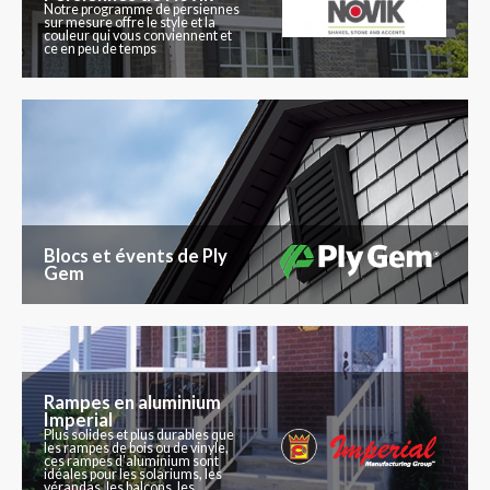
Notre programme de persiennes
sur mesure offre le style et la
couleur qui vous conviennent et
ce en peu de temps
Blocs et évents de Ply
Gem
Rampes en aluminium
Imperial
Plus solides et plus durables que
les rampes de bois ou de vinyle,
ces rampes d’aluminium sont
idéales pour les solariums, les
vérandas, les balcons, les