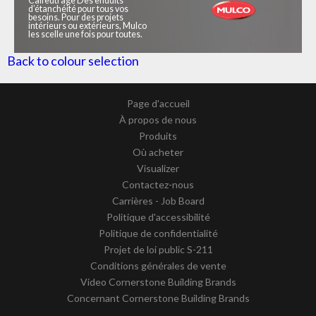
Calfeutrage Des enduits
d’étanchéité pour tous vos
besoins. Pour des projets
intérieurs ou extérieurs, Mulco
les scelle une fois pour toutes.
Back to colour selection
Page d'accueil
À propos de nous
Produits
Où acheter
Visualizer
Contactez-nous
Carrières - Job Board
Politique d'accessibilité
Politique de confidentialité
Projet de loi public S-211
Conditions générales de vente
Video Cornerstone Building Brands
Concernant Cornerstone Building Brands