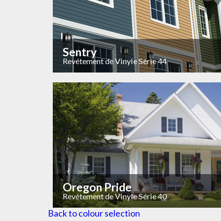
Sentry
Revétement de Vinyle Série 44
Oregon Pride
Revétement de Vinyle Série 40
Back to colour selection