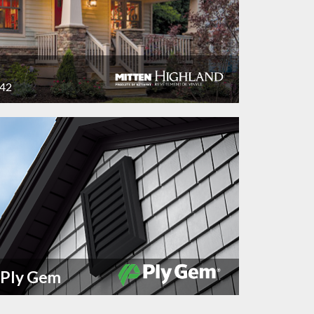
 42
e Ply Gem