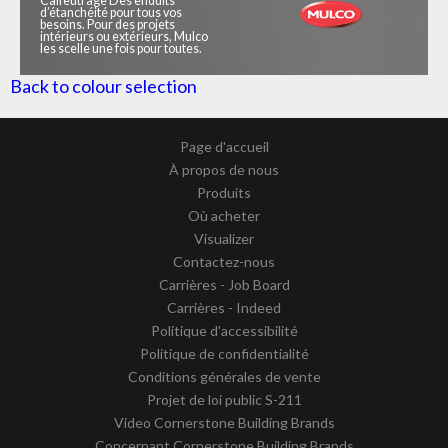
Calfeutrage Des enduits
d’étanchéité pour tous vos
besoins. Pour des projets
intérieurs ou extérieurs, Mulco
les scelle une fois pour toutes.
Back to colour selection
Page d'accueil
À propos de nous
Produits
Où acheter
Visualizer
Contactez-nous
Carrières - Job Board
Carrières - Indeed
Politique d'accessibilité
Politique de confidentialité
Conditions générales de vente
Projet de loi public S-211
Video Cornerstone Building Brands
Concernant Cornerstone Building Brands