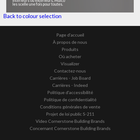
intérieurs ou extérieurs, Mulco
les scelle une fois pour toutes.
Back to colour selection
Page d'accueil
À propos de nous
Produits
Où acheter
Visualizer
Contactez-nous
Carrières - Job Board
Carrières - Indeed
Politique d'accessibilité
Politique de confidentialité
Conditions générales de vente
Projet de loi public S-211
Video Cornerstone Building Brands
Concernant Cornerstone Building Brands