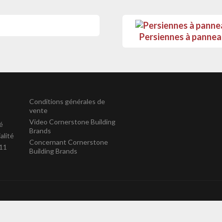
Persiennes à panne
Conditions générales de
vente
Video Cornerstone Building
té
Brands
alité
Concernant Cornerstone
211
Building Brands