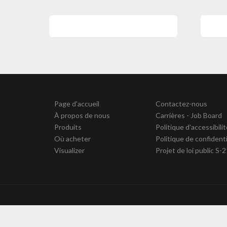
Page d'accueil
Contactez-nous
À propos de nous
Carrières - Job Board
Produits
Politique d'accessibili
Où acheter
Politique de confidenti
Visualizer
Projet de loi public S-